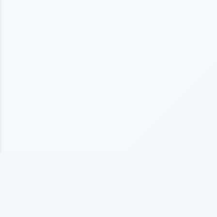
上海海仞橡塑制品有限公司
专业从事橡塑制品生产的企业，拥有10多年行业经验， 以质量为基础发展，以客