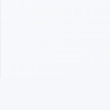
上海海仞橡塑制品有限公司
专业从事橡塑制品生产的企业，拥有10多年行业经验， 以质量为基础发展，以客