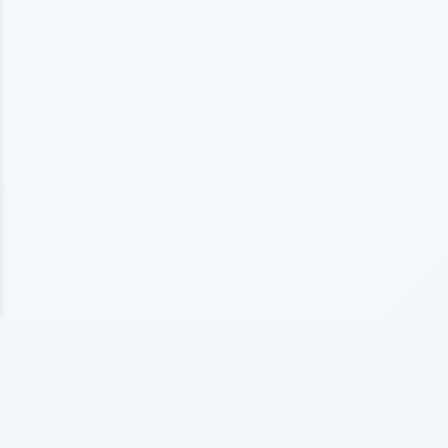
上海海仞橡塑制品有限公司
专业从事橡塑制品生产的企业，拥有10多年行业经验， 以质量为基础发展，以客