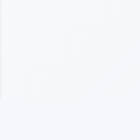
上海海仞橡塑制品有限公司
专业从事橡塑制品生产的企业，拥有10多年行业经验， 以质量为基础发展，以客