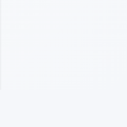
上海海仞橡塑制品有限公司
专业从事橡塑制品生产的企业，拥有10多年行业经验， 以质量为基础发展，以客