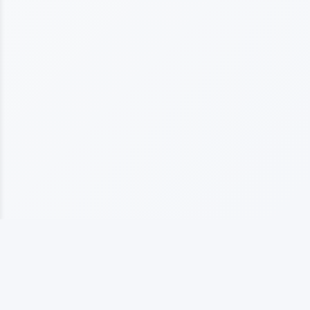
上海海仞橡塑制品有限公司
专业从事橡塑制品生产的企业，拥有10多年行业经验， 以质量为基础发展，以客