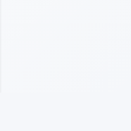
上海海仞橡塑制品有限公司
专业从事橡塑制品生产的企业，拥有10多年行业经验， 以质量为基础发展，以客