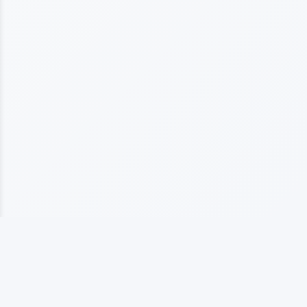
上海海仞橡塑制品有限公司
专业从事橡塑制品生产的企业，拥有10多年行业经验， 以质量为基础发展，以客