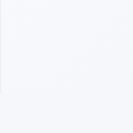
上海海仞橡塑制品有限公司
专业从事橡塑制品生产的企业，拥有10多年行业经验， 以质量为基础发展，以客