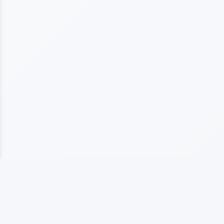
上海海仞橡塑制品有限公司
专业从事橡塑制品生产的企业，拥有10多年行业经验， 以质量为基础发展，以客